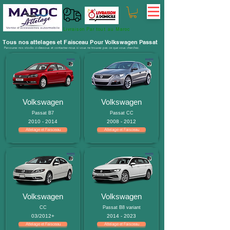
Livraison Par tout au Maroc
Tous nos attelages et Faisceau Pour Volkswagen Passat
Parcourez nos stocks ci-dessous et contactez-nous si vous ne trouvez pas ce que vous cherchez.
Volkswagen
Volkswagen
Passat B7
Passat CC
2010 - 2014
2008 - 2012
Attelage et Faisceau
Attelage et Faisceau
Volkswagen
Volkswagen
CC
Passat B8 variant
03/2012+
2014 - 2023
Attelage et Faisceau
Attelage et Faisceau