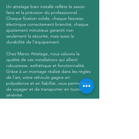
Un attelage bien installé reflète le savoir-
faire et la précision du professionnel.
Chaque fixation solide, chaque faisceau
électrique correctement branché, chaque
ajustement minutieux garantit non
seulement la sécurité, mais aussi la
durabilité de l’équipement.
Chez Maroc Attelage, nous saluons la
qualité de ces installations qui allient
robustesse, esthétique et fonctionnalité.
Grâce à un montage réalisé dans les règles
de l’art, votre véhicule gagne en
polyvalence et en fiabilité, vous permettant
de voyager et de transporter en toute
sérénité.
Coordonnées
Av. Abdelkader Essahraoui, Casablanca