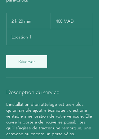
400
dirhams
2 h 20 min
2
400 MAD
marocains
h
2
Location 1
0
m
i
n
Réserver
Description du service
L’installation d’un attelage est bien plus
qu’un simple ajout mécanique : c’est une
véritable amélioration de votre véhicule. Elle
ouvre la porte à de nouvelles possibilités,
qu’il s’agisse de tracter une remorque, une
caravane ou encore un porte-vélos.