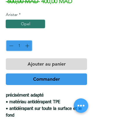
Prix original
Prix promotionnel
 600,00 MAD 
400,00 MAD
Aristar
*
Opel
Quantité
*
Ajouter au panier
Commander
précisément adapté
• matériau antidérapant TPE
• antidérapant sur toute la surface et le
fond
• lèvre de protection haute 5,5 cm
• pratique et durable