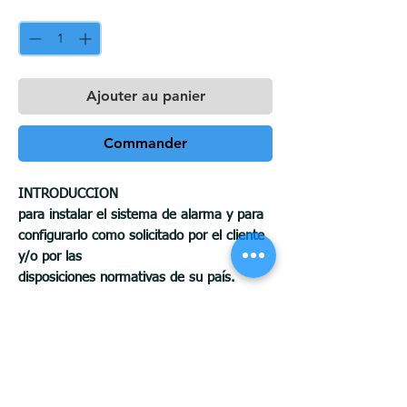
Quantité
*
Ajouter au panier
Commander
INTRODUCCION
para instalar el sistema de alarma y para
configurarlo como solicitado por el cliente
y/o por las
disposiciones normativas de su país.
Recordamos que la descripción de
funcionamiento de las diversas funciones
se expone en el
manual usuario, mientras que en este
manual se exponen algunas notas que
deberá Usted