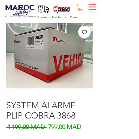
Livraison Par tout au Maroc
SYSTEM ALARME
PLIP COBRA 3868
Prix original
Prix promotionnel
 1 199,00 MAD 
799,00 MAD