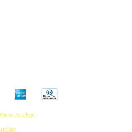
IXATION: BOULE D'ATTELAGE
NS: CARTON 32x16x82 cm
: Maroc Attelage
ttelage