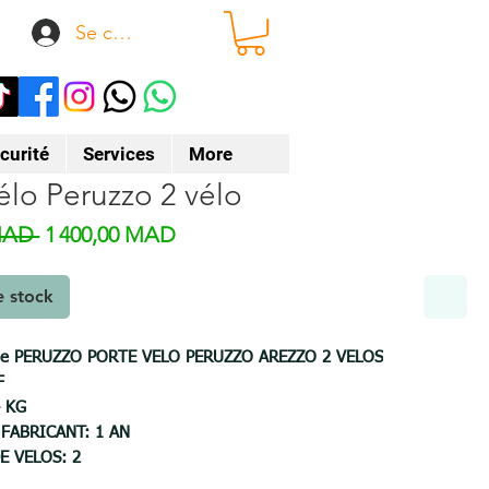
Se connecter
curité
Services
More
élo Peruzzo 2 vélo
Prix original
Prix promotionnel
MAD 
1 400,00 MAD
e stock
ique PERUZZO PORTE VELO PERUZZO AREZZO 2 VELOS
F
4 KG
FABRICANT: 1 AN
E VELOS: 2
U PORTE VELO: ACIER