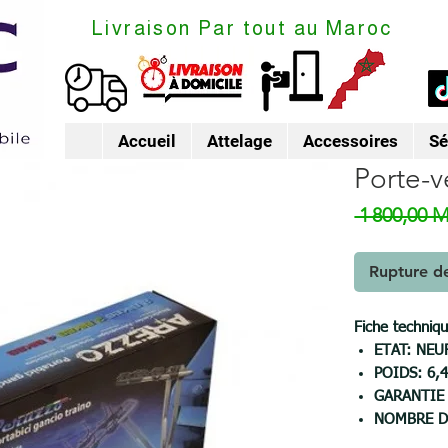
Livraison Par tout au Maroc
Accueil
Attelage
Accessoires
Sé
Porte-v
 1 800,00 
Rupture d
Fiche techn
ETAT: NEU
POIDS: 6,
GARANTIE 
NOMBRE D
MATIERE D