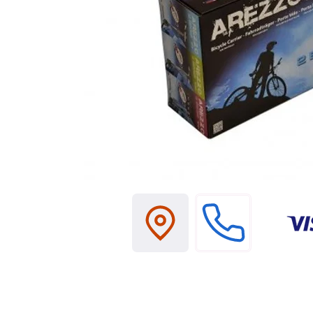
Tel:+212677964323 /
+21266
Email:
marocattelage@gm