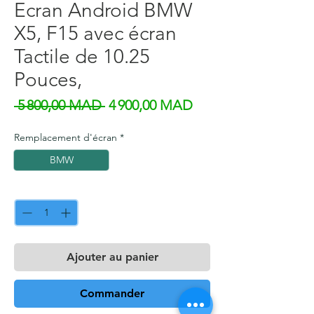
Ecran Android BMW
X5, F15 avec écran
Tactile de 10.25
Pouces,
Prix original
Prix promotionnel
 5 800,00 MAD 
4 900,00 MAD
Remplacement d'écran
*
BMW
Quantité
*
Ajouter au panier
Commander