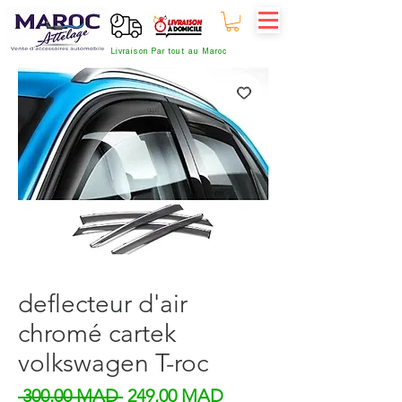
Livraison Par tout au Maroc
deflecteur d'air
chromé cartek
volkswagen T-roc
Prix original
Prix promotionnel
 300,00 MAD 
249,00 MAD