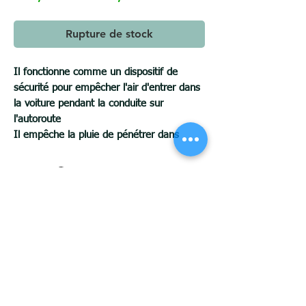
Rupture de stock
Il fonctionne comme un dispositif de
sécurité pour empêcher l'air d'entrer dans
la voiture pendant la conduite sur
l'autoroute
Il empêche la pluie de pénétrer dans
l'habitacle et permet la ventilation, ce qui
n'embue pas le verre
Vous pouvez soulever un peu la fenêtre
pendant l'été sans être affecté par des
vents forts.
Améliore l'apparence extérieure de votre
voiture
Matériau : plastique ABS de haute qualité
montage facile
Pour commander, envoyez-nous la marque