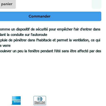
 panier
Commander
comme un dispositif de sécurité pour empêcher l'air d'entrer dans
dant la conduite sur l'autoroute
pluie de pénétrer dans l'habitacle et permet la ventilation, ce qui
e verre
ulever un peu la fenêtre pendant l'été sans être affecté par des
arence extérieure de votre voiture
stique ABS de haute qualité
le
r, envoyez-nous la marque et le modèle de la voiture via