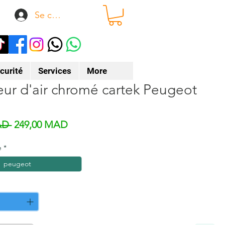
Se connecter
curité
Services
More
eur d'air chromé cartek Peugeot
Prix original
Prix promotionnel
AD 
249,00 MAD
e
*
peugeot