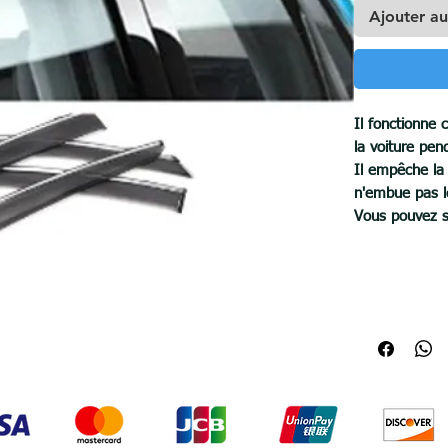
Ajouter au
Il fonctionne 
la voiture pen
Il empêche la 
n'embue pas l
Vous pouvez so
vents forts.
Améliore l'app
Matériau : pla
montage faci
Pour commande
WhatsApp