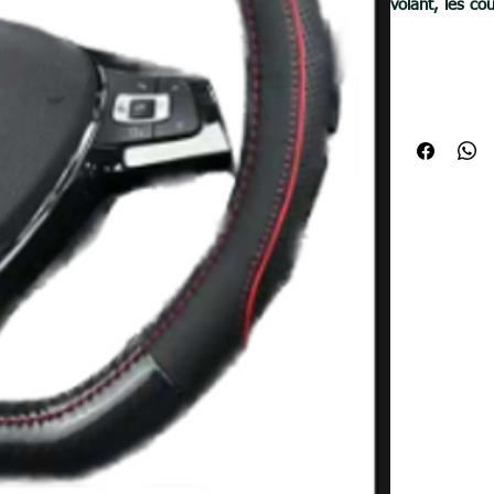
volant, les co
véhicule.