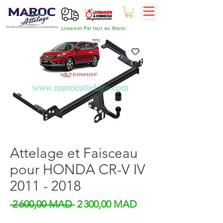
Livraison Par tout au Maroc
Attelage et Faisceau
pour HONDA CR-V IV
2011 - 2018
Prix original
Prix promotionnel
 2 600,00 MAD 
2 300,00 MAD