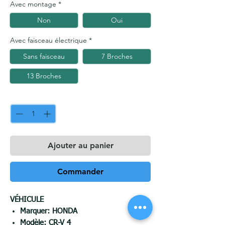
Avec montage
*
Non
Oui
Avec faisceau électrique
*
Sans faisceau
7 Broches
13 Broches
Quantité
*
Ajouter au panier
Commander
VÉHICULE
Marquer: HONDA
Modèle: CR-V 4