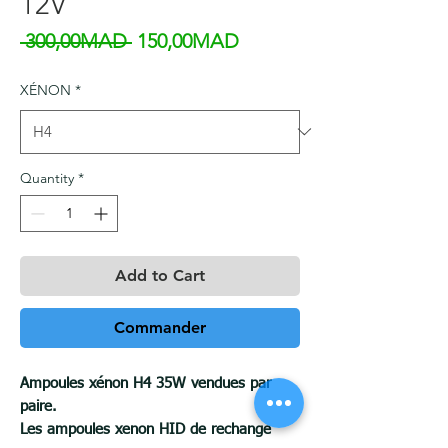
12V
Regular Price
Sale Price
 300,00MAD 
150,00MAD
XÉNON
*
Quantity
*
Add to Cart
Commander
Ampoules xénon H4 35W vendues par
paire.
Les ampoules xenon HID de rechange