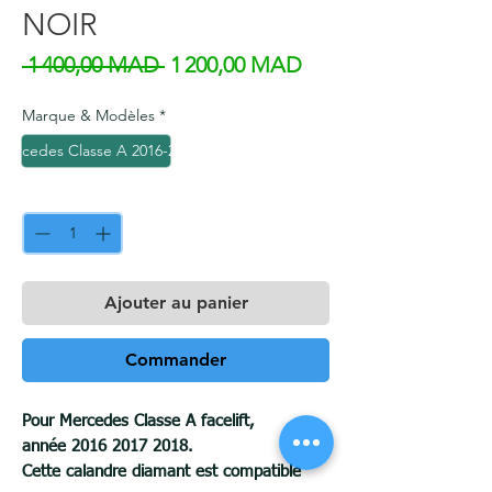
NOIR
Prix original
Prix promotionnel
 1 400,00 MAD 
1 200,00 MAD
Marque & Modèles
*
Mercedes Classe A 2016-2018
Quantité
*
Ajouter au panier
Commander
Pour Mercedes Classe A facelift,
année 2016 2017 2018.
Cette calandre diamant est compatible