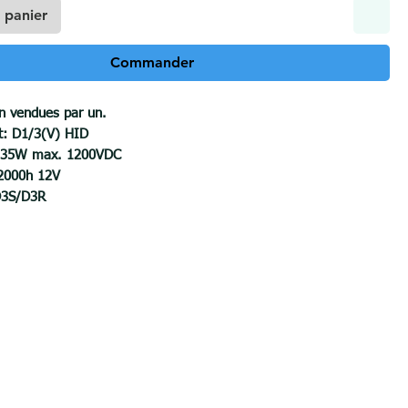
 panier
Commander
on vendues par un.
st: D1/3(V) HID
: 35W max. 1200VDC
2000h 12V
D3S/D3R
 vehicles: Audi Q7 BMW S1 BMW X3 Citroën C4 Citroën C5
4 Citroën DS5 Peugeot 508 Peugeot 5008 Renault Clio Renault
ault Scénic Seat Altea Seat Axeo Seat Ibiza Seat Leon Seat
vo S60 Volvo V70 Volvo XC60 Volkswagen EosVolkswagen Passat
 Scirocco