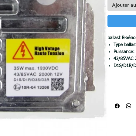
Ajouter au
ballast B-xén
Type balla
Puissance
43/85VAC 
D1S/D1R/
Compatible
Citroën DS
Lagona Ren
Toledo Vol
Volkswagen