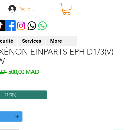
Se connecter
curité
Services
More
t XÉNON EINPARTS EPH D1/3(V)
5W
Prix original
Prix promotionnel
AD 
500,00 MAD
D1/3(V)