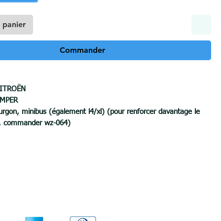
 panier
Commander
ITROËN
UMPER
urgon, minibus (également l4/xl) (pour renforcer davantage le
s, commander wz-064)
roduction:
2006 á 2014
PE E)
5 kilogrammes
férence théorique sur la boule d'attelage :
16.2kN
ion horizontale :
130 kilogrammes
s remorqué:
3100 kilogrammes
ns le pare-chocs :
NON
 du pare-chocs :
OUI