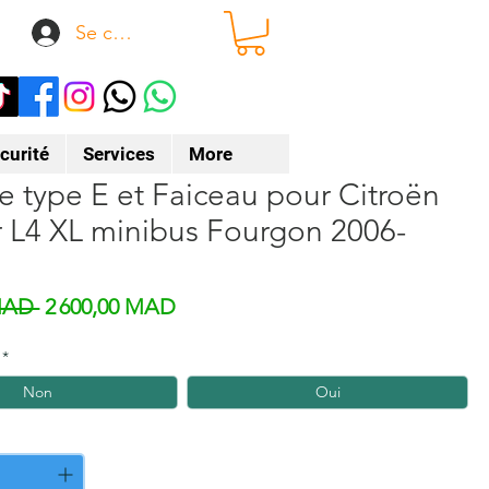
Se connecter
curité
Services
More
e type E et Faiceau pour Citroën
 L4 XL minibus Fourgon 2006-
Prix original
Prix promotionnel
MAD 
2 600,00 MAD
*
Non
Oui