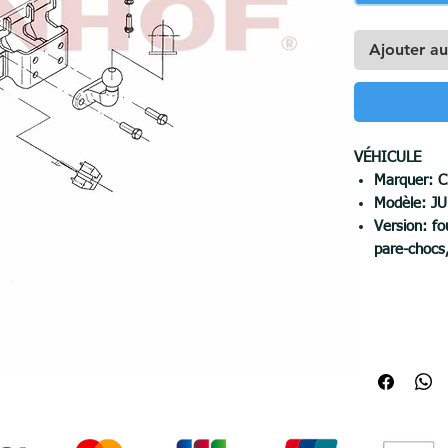
Ajouter au
VÉHICULE
Marquer:
C
Modèle:
J
Version: fo
pare-choc
Année de p
CROCHET (TY
Balance:
2
Force de ré
max. press
max. poid
Découpe da
Démontage