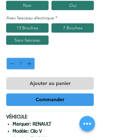
Non
Oui
Avec faisceau électrique
*
13 Broches
7 Broches
Sans faisceau
Quantité
*
Ajouter au panier
Commander
VÉHICULE
Marquer:
RENAULT
Modèle:
Clio V
Version:
5d (bf_)