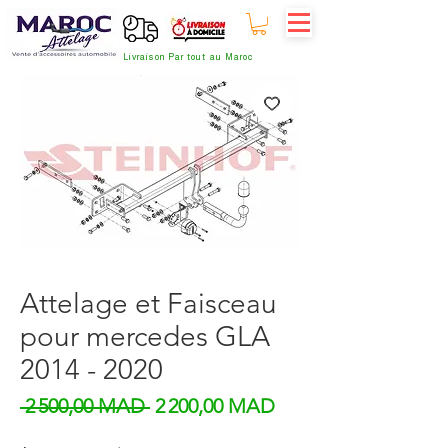
Livraison Par tout au Maroc
Attelage et Faisceau
pour mercedes GLA
2014 - 2020
Prix original
Prix promotionnel
 2 500,00 MAD 
2 200,00 MAD