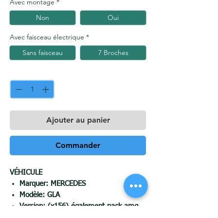
Avec montage
*
Non
Oui
Avec faisceau électrique
*
Sans faisceau
7 Broches
Quantité
*
Ajouter au panier
Commander
VÉHICULE
Marquer: MERCEDES
Modèle:
GLA
Version:
(x156) également pack amg
Année de production: 2014-01 - 2020