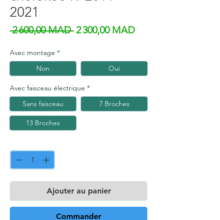
2021
Prix original
Prix promotionnel
 2 600,00 MAD 
2 300,00 MAD
Avec montage
*
Non
Oui
Avec faisceau électrique
*
Sans faisceau
7 Broches
13 Broches
Quantité
*
Ajouter au panier
Commander