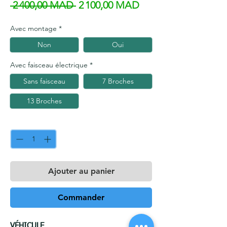
Prix original
Prix promotionnel
 2 400,00 MAD 
2 100,00 MAD
Avec montage
*
Non
Oui
Avec faisceau électrique
*
Sans faisceau
7 Broches
13 Broches
Quantité
*
Ajouter au panier
Commander
VÉHICULE