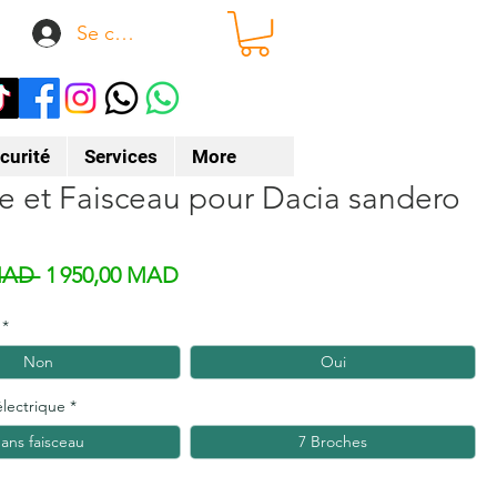
Se connecter
curité
Services
More
e et Faisceau pour Dacia sandero
Prix original
Prix promotionnel
MAD 
1 950,00 MAD
*
Non
Oui
électrique
*
ans faisceau
7 Broches