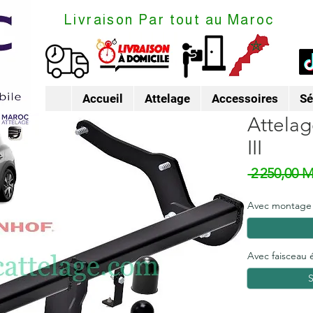
Livraison Par tout au Maroc
Accueil
Attelage
Accessoires
Sé
Attelag
III
 2 250,00 
Avec montage
Avec faisceau 
S
Quantité
*