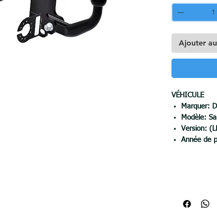
Ajouter au
VÉHICULE
Marquer:
D
Modèle:
Sa
Version: (
Année de p
CROCHET
Force de ré
max. press
max. poid
Découpe da
Démontage