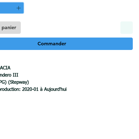
 panier
Commander
ACIA
ndero III
LPG) (Stepway)
roduction: 2020-01 à Aujourd'hui
férence théorique sur la boule d'attelage :
7.3kN
ion horizontale :
80 kilogrammes
s remorqué :
1300 kilogrammes
ns le pare-chocs :
OUI
 du pare-chocs :
OUI