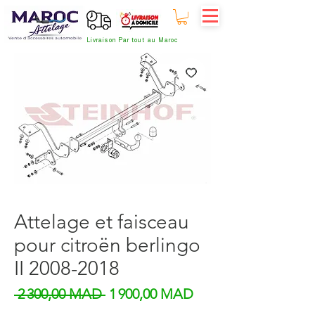
Livraison Par tout au Maroc
Attelage et faisceau
pour citroën berlingo
II 2008-2018
Prix original
Prix promotionnel
 2 300,00 MAD 
1 900,00 MAD