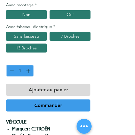
Avec montage
*
Non
Oui
Avec faisceau électrique
*
Sans faisceau
7 Broches
13 Broches
Quantité
*
Ajouter au panier
Commander
VÉHICULE
Marquer:
CITROËN