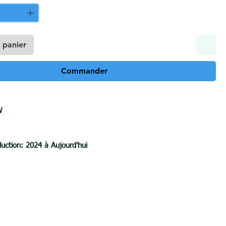
 panier
Commander
W
uction: 2024 à Aujourd'hui
e A
5 kg
ence théorique sur la boule d'attelage : 11.10kN
 horizontale : 100 kilogrammes
emorqué : 2200 kilogrammes
le pare-chocs : OUI