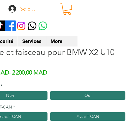
Se connecter
curité
Services
More
ge et faisceau pour BMW X2 U10
Prix original
Prix promotionnel
MAD 
2 200,00 MAD
*
Non
Oui
 T-CAN
*
Sans T-CAN
Avec T-CAN