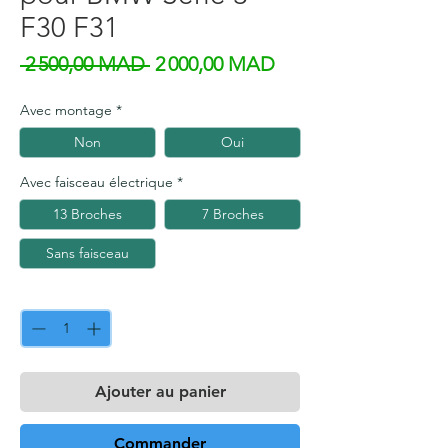
F30 F31
Prix original
Prix promotionnel
 2 500,00 MAD 
2 000,00 MAD
Avec montage
*
Non
Oui
Avec faisceau électrique
*
13 Broches
7 Broches
Sans faisceau
Quantité
*
Ajouter au panier
Commander