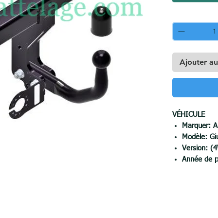
Quantité
*
Ajouter au
VÉHICULE
Marquer:
A
Modèle: Giu
Version: (
Année de p
CROCHET
Balance: 2
Force de ré
max. pressi
max. poid