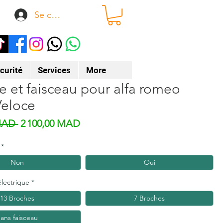
Se connecter
curité
Services
More
e et faisceau pour alfa romeo
Veloce
Prix original
Prix promotionnel
MAD 
2 100,00 MAD
*
Non
Oui
électrique
*
13 Broches
7 Broches
ans faisceau