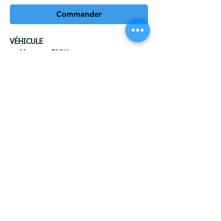
Commander
VÉHICULE
Marquer:
BMW
Modèle:
X6
Version:
(g06) (également pack m)
Année de production:
2019-08 à
aujourd'hui
CROCHET Type A
Force de référence théorique sur la
boule d'attelage :
16,7 kN
max. pression horizontale :
200
kilogrammes
max. poids remorqué:
3500
kilogrammes
Découpe dans le pare-chocs :
OUI
Démontage du pare-chocs :
OUI
Type de balle : A
Politique de confidentialité : Maroc Attelage