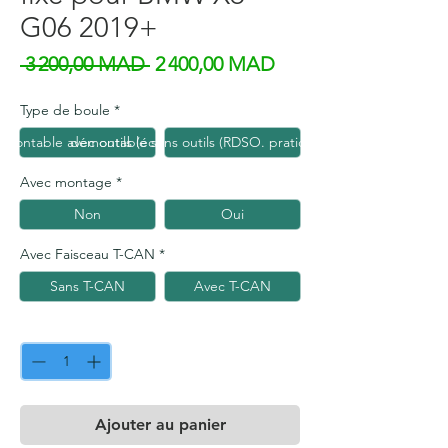
G06 2019+
Prix original
Prix promotionnel
 3 200,00 MAD 
2 400,00 MAD
Type de boule
*
émontable avec outils (économique)
démontable sans outils (RDSO. pratique et esthétiq
Avec montage
*
Non
Oui
Avec Faisceau T-CAN
*
Sans T-CAN
Avec T-CAN
Quantité
*
Ajouter au panier