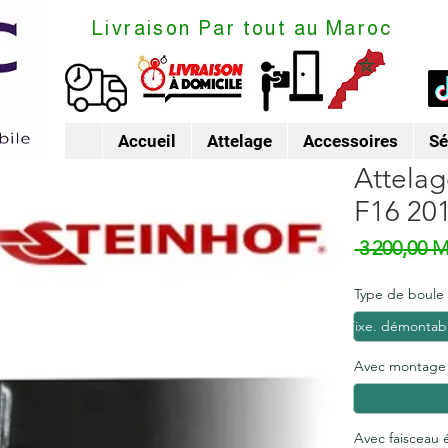
Livraison Par tout au Maroc
Accueil
Attelage
Accessoires
Sé
Attelag
F16 20
 3 200,00 
Type de boule
Fixe. démontabl
Avec montage
Avec faisceau 