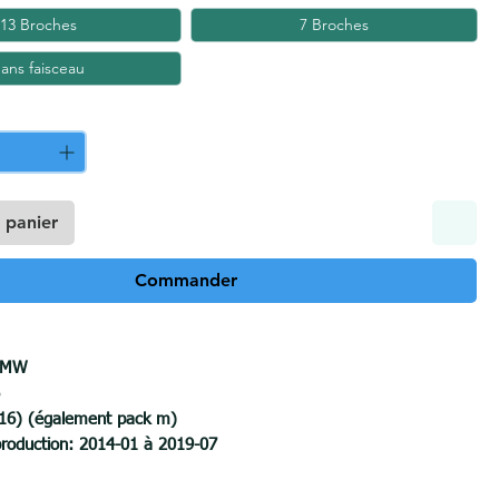
13 Broches
7 Broches
ans faisceau
 panier
Commander
BMW
6
F16) (également pack m)
roduction: 2014-01 à 2019-07
e A
férence théorique sur la boule d'attelage :
16 kN