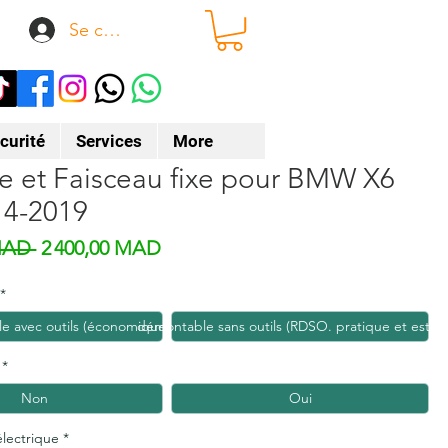
Se connecter
curité
Services
More
e et Faisceau fixe pour BMW X6
14-2019
Prix original
Prix promotionnel
MAD 
2 400,00 MAD
*
e avec outils (économique)
démontable sans outils (RDSO. pratique et esthé
*
Non
Oui
électrique
*