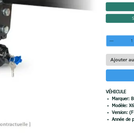
S
Quantité
*
Ajouter au
VÉHICULE
Marquer:
Modèle:
X
Version: (
Année de p
CROCHET Typ
Force de ré