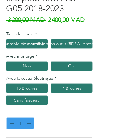
G05 2018-2023
Prix original
Prix promotionnel
 3 200,00 MAD 
2 400,00 MAD
Type de boule
*
émontable avec outils (économique)
démontable sans outils (RDSO. pratique et esthétiq
Avec montage
*
Non
Oui
Avec faisceau électrique
*
13 Broches
7 Broches
Sans faisceau
Quantité
*