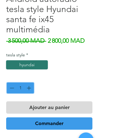
tesla style Hyundai
santa fe ix45
multimédia
Prix original
Prix promotionnel
 3 500,00 MAD 
2 800,00 MAD
tesla style
*
hyundai
Quantité
*
Ajouter au panier
Commander