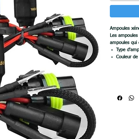
Ampoules xén
Les ampoules
ampoules qui 
Type d'am
Couleur de
Type de so
Tension: 1
Puissance
Flux lumin
Températur
Durée de v