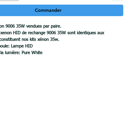
Commander
on 9006 35W vendues par paire.
 xenon HID de rechange 9006 35W sont identiques aux
constituent nos kits xénon 35w.
poule: Lampe HID
 la lumière: Pure White
cket: 9006
2V seulement
: 35W
eux: 2800 - 3200LM
e de couleur: 6000K
ie: jusqu'à 3000 heures