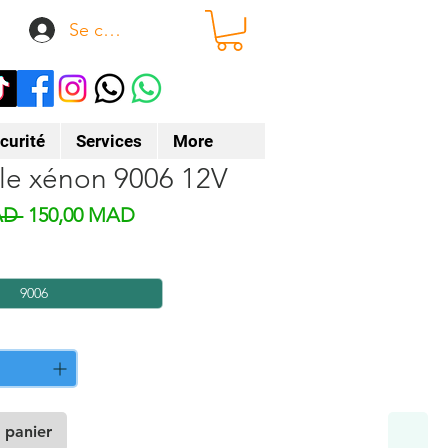
Se connecter
curité
Services
More
e xénon 9006 12V
Prix original
Prix promotionnel
AD 
150,00 MAD
9006
 panier