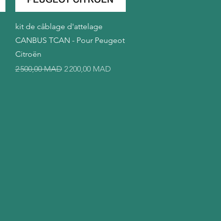
Aperçu rapide
kit de câblage d'attelage
CANBUS TCAN - Pour Peugeot
Citroën
el
Prix original
Prix promotionnel
2 500,00 MAD
2 200,00 MAD