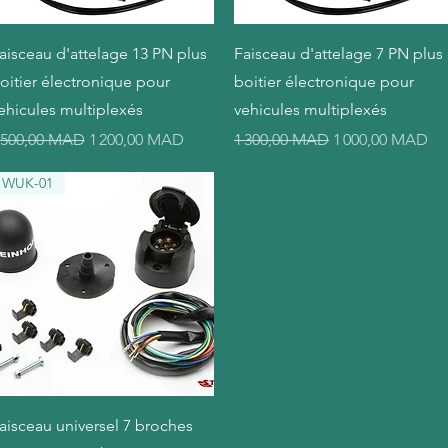
Aperçu rapide
Aperçu rapide
aisceau d'attelage 13 PN plus
Faisceau d'attelage 7 PN plus
oitier électronique pour
boitier électronique pour
ehicules multiplexés
vehicules multiplexés
rix original
Prix promotionnel
Prix original
Prix promotionn
 500,00 MAD
1 200,00 MAD
1 300,00 MAD
1 000,00 MAD
WUK-01
Aperçu rapide
aisceau universel 7 broches