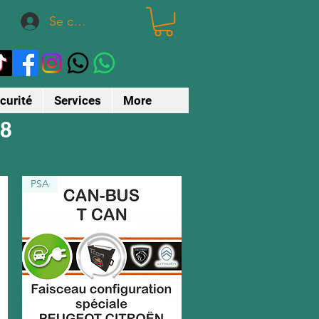
Se connecter
curité
Services
More
08
PSA