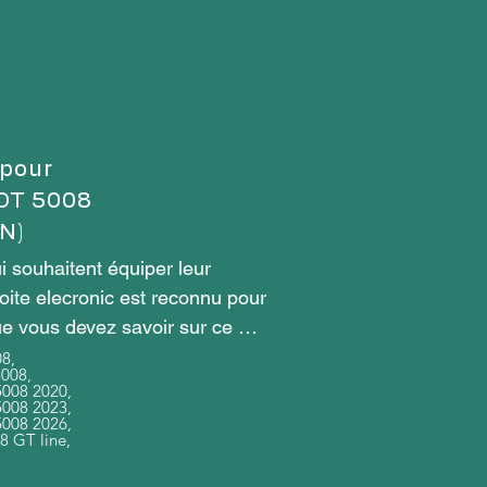
 pour
EOT 5008
N)
 souhaitent équiper leur 
oite elecronic est reconnu pour 
e vous devez savoir sur ce 
8,
5008,
5008 2020,
5008 2023,
5008 2026,
8 GT line,
trique du véhicule à la 
s de direction, du freinage et 