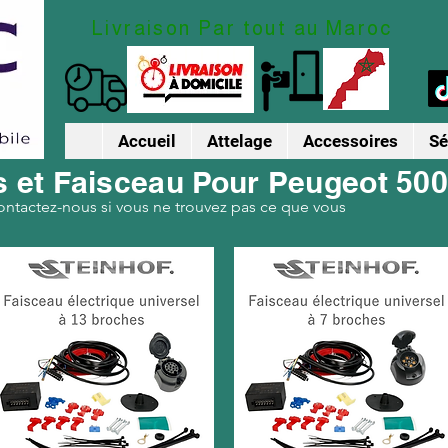
Livraison Par tout au Maroc
Accueil
Attelage
Accessoires
Sé
s et Faisceau Pour Peugeot 50
ontactez-nous si vous ne trouvez pas ce que vous