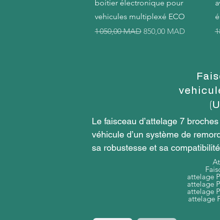
boitier électronique pour
a
vehicules multiplexé ECO
é
Prix original
Prix promotionnel
P
1 050,00 MAD
850,00 MAD
1
Fais
vehicul
(
Le faisceau d’attelage 7 broches
véhicule d’un système de remorqua
sa robustesse et sa compatibilit
produit.

At
Fais
attelage 
attelage 
Qu’est-ce qu’un faisceau d’attela
attelage 
attelage 
Un faisceau d’attelage 7 broches 
remorque ou au caravane. Il perme