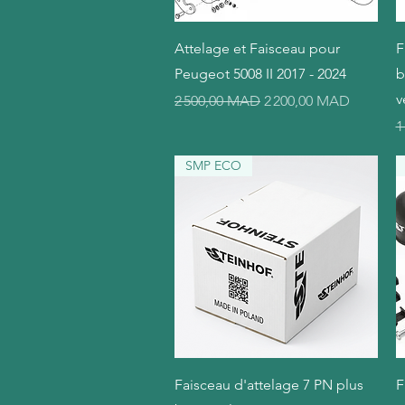
Aperçu rapide
Attelage et Faisceau pour
F
Peugeot 5008 II 2017 - 2024
b
v
Prix original
Prix promotionnel
2 500,00 MAD
2 200,00 MAD
P
1
SMP ECO
Aperçu rapide
Faisceau d'attelage 7 PN plus
F