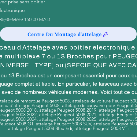
vec prise sans boîtier
lectronique
rix original
Prix promotionnel
80,00 MAD
150,00 MAD
Centre Du Montage d'attelage
ceau d’Attelage avec boitier electronique
e multiplexe 7 ou 13 Broches pour PEUG
UNIVERSEL TYPE) ou (SPECIFIQUE AVEC CA
 ou 13 Broches est un composant essentiel pour ceux qui
ge complet et fiable. En particulier, le faisceau avec b
é avec de nombreux véhicules modernes. Voici tout ce qu
telage de remorque Peugeot 5008, attelage de voiture Peugeot 500
ceau d'attelage Peugeot 5008, attelage de caravane pour Peugeot 
Peugeot 5008 2018, attelage Peugeot 5008 2019, attelage Peugeot 
Peugeot 5008 2022, attelage Peugeot 5008 2021, attelage Peugeot 
ge 7 broches ?

Peugeot 5008 2024, attelage Peugeot 5008 2025, attelage Peugeot 
Peugeot 5008 GT, attelage Peugeot 5008 SUV, attelage Peugeot 500
est un câble électrique conçu pour relier le système élec
attelage Peugeot 5008 Bleu-hdi, attelage Peugeot 5008 VTi
t d’assurer la transmission de l’éclairage, des indicateur