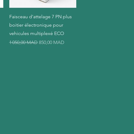
Aperçu rapide
Faisceau d'attelage 7 PN plus
boitier électronique pour
vehicules multiplexé ECO
el
Prix original
Prix promotionnel
1 050,00 MAD
850,00 MAD