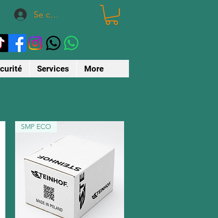
Se connecter
curité
Services
More
8
SMP ECO