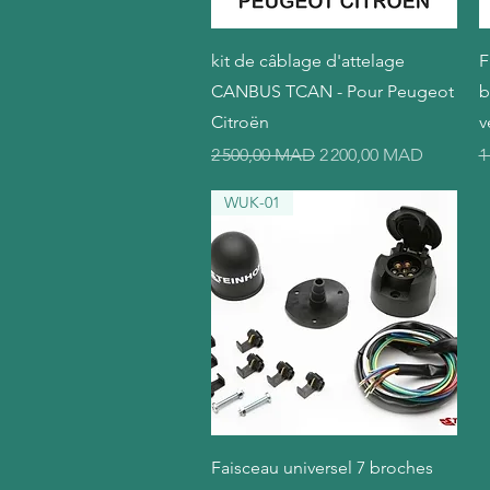
Aperçu rapide
kit de câblage d'attelage
F
CANBUS TCAN - Pour Peugeot
b
Citroën
v
Prix original
Prix promotionnel
P
2 500,00 MAD
2 200,00 MAD
1
WUK-01
Aperçu rapide
Faisceau universel 7 broches