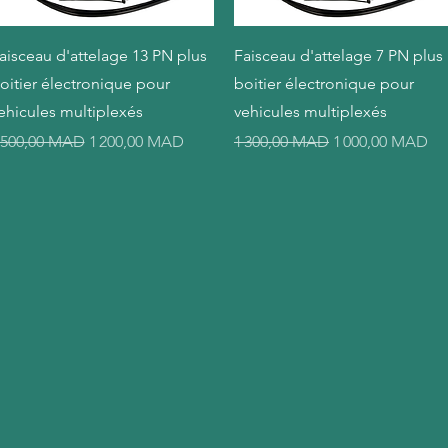
Aperçu rapide
Aperçu rapide
aisceau d'attelage 13 PN plus
Faisceau d'attelage 7 PN plus
oitier électronique pour
boitier électronique pour
ehicules multiplexés
vehicules multiplexés
rix original
Prix promotionnel
Prix original
Prix promotionn
 500,00 MAD
1 200,00 MAD
1 300,00 MAD
1 000,00 MAD