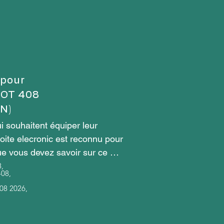
 pour
EOT 408
N)
 souhaitent équiper leur 
oite elecronic est reconnu pour 
e vous devez savoir sur ce 
,
408,
08 2026,
trique du véhicule à la 
rs de direction, du freinage et 