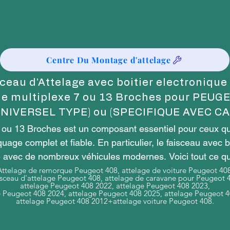
Centre Du Montage d'attelage
ceau d’Attelage avec boitier electronique
le multiplexe 7 ou 13 Broches pour PEUG
UNIVERSEL TYPE) ou (SPECIFIQUE AVEC CA
 ou 13 Broches est un composant essentiel pour ceux qui
age complet et fiable. En particulier, le faisceau avec b
é avec de nombreux véhicules modernes. Voici tout ce qu
Attelage de remorque Peugeot 408, attelage de voiture Peugeot 408
sceau d'attelage Peugeot 408, attelage de caravane pour Peugeot 
attelage Peugeot 408 2022, attelage Peugeot 408 2023,
e Peugeot 408 2024, attelage Peugeot 408 2025, attelage Peugeot 4
age 7 broches ?

attelage Peugeot 408 2012+attelage voiture Peugeot 408.
est un câble électrique conçu pour relier le système élec
t d’assurer la transmission de l’éclairage, des indicateu