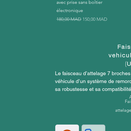
avec prise sans boîtier
électronique
Prix original
Prix promotionnel
180,00 MAD
150,00 MAD
Fais
vehicu
(
Le faisceau d’attelage 7 broches
véhicule d’un système de remorqu
sa robustesse et sa compatibilit
produit.

Fai
attelag
Qu’est-ce qu’un faisceau d’attel
Un faisceau d’attelage 7 broches 
remorque ou au caravane. Il perme