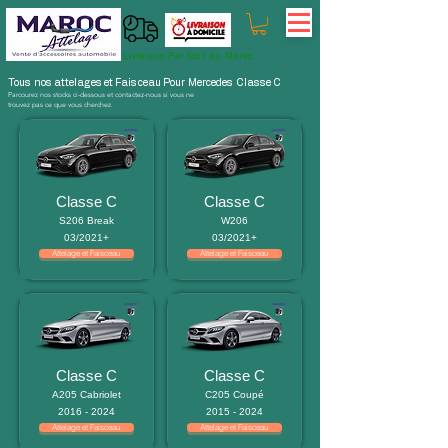
Livraison Par tout au Maroc
Tous nos attelages et Faisceau Pour Mercedes Classe C
Parcourez nos stocks ci-dessous et contactez-nous si vous ne
trouvez pas ce que vous cherchez.
Classe C
Classe C
S206 Break
W206
03/2021+
03/2021+
Attelage et Faisceau
Attelage et Faisceau
Classe C
Classe C
A205 Cabriolet
C205 Coupé
2016 - 2024
2015 - 2024
Attelage et Faisceau
Attelage et Faisceau