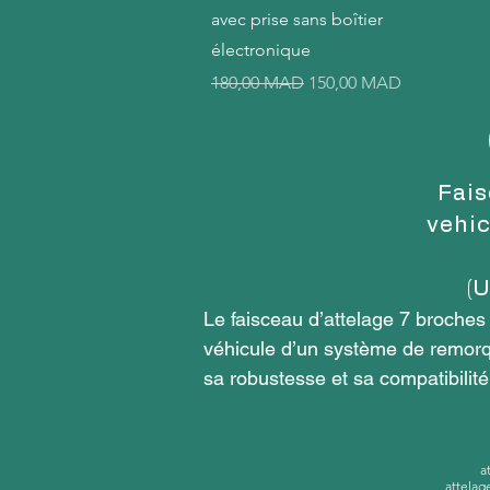
avec prise sans boîtier
électronique
Prix original
Prix promotionnel
180,00 MAD
150,00 MAD
Fais
vehic
(
Le faisceau d’attelage 7 broches
véhicule d’un système de remorqua
sa robustesse et sa compatibilit
produit.

Qu’est-ce qu’un faisceau d’attela
a
attelag