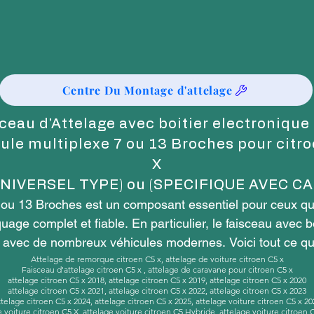
Centre Du Montage d'attelage
ceau d’Attelage avec boitier electronique
ule multiplexe 7 ou 13 Broches pour citr
X
UNIVERSEL TYPE) ou (SPECIFIQUE AVEC CA
 ou 13 Broches est un composant essentiel pour ceux qui 
ge complet et fiable. En particulier, le faisceau avec bo
é avec de nombreux véhicules modernes. Voici tout ce qu
Attelage de remorque citroen C5 x, attelage de voiture citroen C5 x
Faisceau d'attelage citroen C5 x , attelage de caravane pour citroen C5 x
attelage citroen C5 x 2018, attelage citroen C5 x 2019, attelage citroen C5 x 2020
attelage citroen C5 x 2021, attelage citroen C5 x 2022, attelage citroen C5 x 2023
ge 7 broches ?

ttelage citroen C5 x 2024, attelage citroen C5 x 2025, attelage voiture citroen C5 x 20
e voiture citroen C5 X, attelage voiture citroen C5 Hybride, attelage voiture citroen 