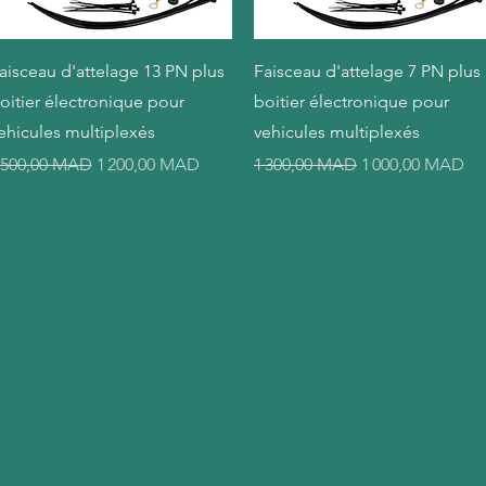
Aperçu rapide
Aperçu rapide
aisceau d'attelage 13 PN plus
Faisceau d'attelage 7 PN plus
oitier électronique pour
boitier électronique pour
ehicules multiplexés
vehicules multiplexés
rix original
Prix promotionnel
Prix original
Prix promotionn
 500,00 MAD
1 200,00 MAD
1 300,00 MAD
1 000,00 MAD