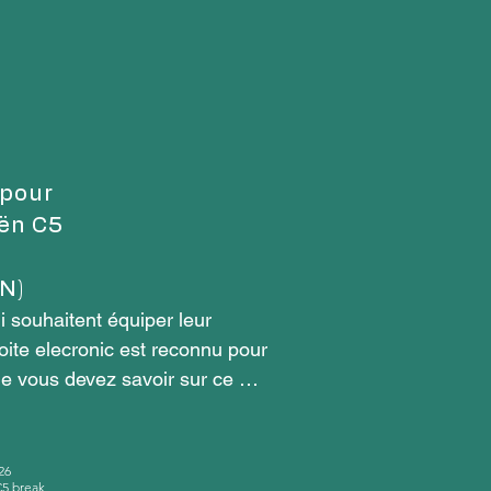
 pour
oën C5
N)
souhaitent équiper leur 
ite elecronic est reconnu pour 
e vous devez savoir sur ce 
26
C5 break