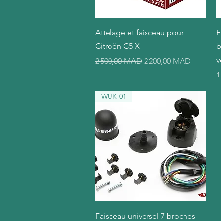
Aperçu rapide
Attelage et faisceau pour
F
Citroën C5 X
b
v
Prix original
Prix promotionnel
2 500,00 MAD
2 200,00 MAD
P
1
WUK-01
Aperçu rapide
Faisceau universel 7 broches