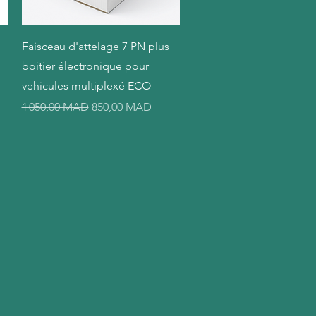
Aperçu rapide
Faisceau d'attelage 7 PN plus
boitier électronique pour
vehicules multiplexé ECO
el
Prix original
Prix promotionnel
1 050,00 MAD
850,00 MAD