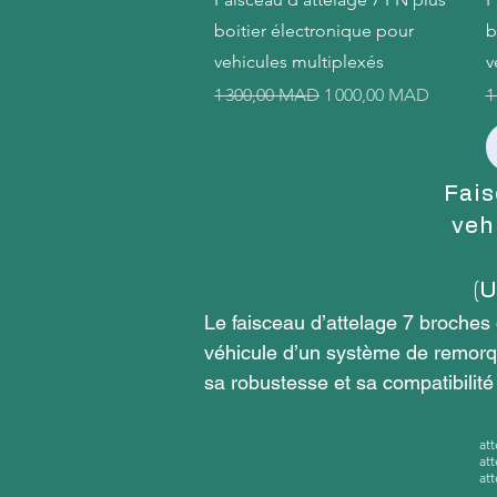
boitier électronique pour
b
vehicules multiplexés
v
Prix original
Prix promotionnel
P
1 300,00 MAD
1 000,00 MAD
1
Fais
veh
(
Le faisceau d’attelage 7 broches
véhicule d’un système de remorqua
sa robustesse et sa compatibilit
produit.

at
at
Qu’est-ce qu’un faisceau d’attela
at