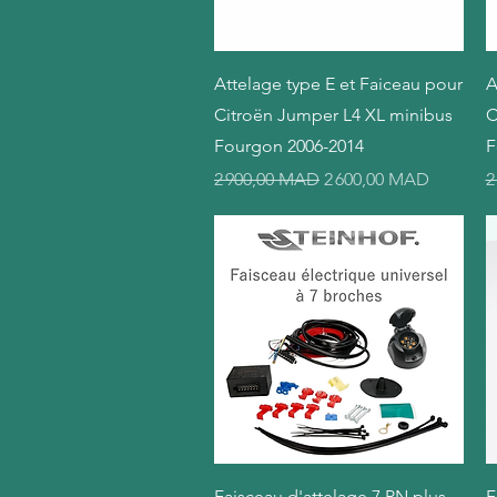
Aperçu rapide
Attelage type E et Faiceau pour
A
Citroën Jumper L4 XL minibus
C
Fourgon 2006-2014
F
Prix original
Prix promotionnel
P
2 900,00 MAD
2 600,00 MAD
2
Aperçu rapide
Faisceau d'attelage 7 PN plus
F