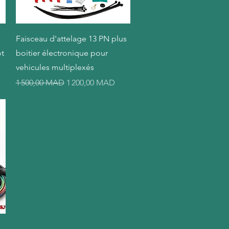
Aperçu rapide
Faisceau d'attelage 13 PN plus
t
boitier électronique pour
vehicules multiplexés
el
Prix original
Prix promotionnel
1 500,00 MAD
1 200,00 MAD