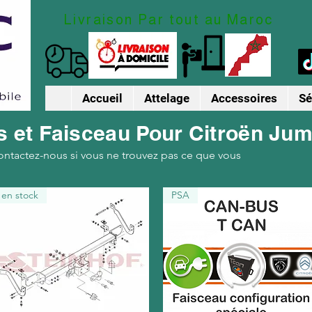
Livraison Par tout au Maroc
Accueil
Attelage
Accessoires
Sé
s et Faisceau Pour Citroën Ju
ontactez-nous si vous ne trouvez pas ce que vous
en stock
PSA