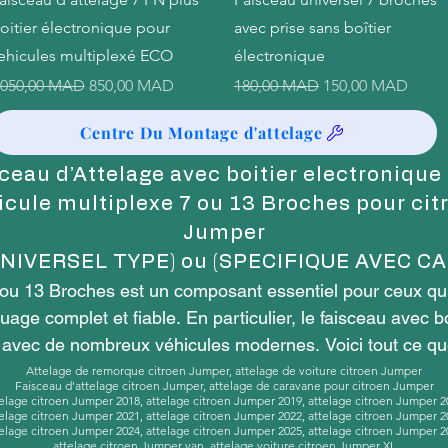
oitier électronique pour
avec prise sans boîtier
ehicules multiplexé ECO
électronique
rix original
Prix promotionnel
Prix original
Prix promotionne
 050,00 MAD
850,00 MAD
180,00 MAD
150,00 MAD
Centre Du Montage d'attelage
ceau d’Attelage avec boitier electronique
icule multiplexe 7 ou 13 Broches pour cit
Jumper
UNIVERSEL TYPE) ou (SPECIFIQUE AVEC CA
 ou 13 Broches est un composant essentiel pour ceux qui 
ge complet et fiable. En particulier, le faisceau avec bo
é avec de nombreux véhicules modernes. Voici tout ce qu
Attelage de remorque citroen Jumper, attelage de voiture citroen Jumper
Faisceau d'attelage citroen Jumper, attelage de caravane pour citroen Jumper
telage citroen Jumper 2018, attelage citroen Jumper 2019, attelage citroen Jumper 2
telage citroen Jumper 2021, attelage citroen Jumper 2022, attelage citroen Jumper 2
ge 7 broches ?

telage citroen Jumper 2024, attelage citroen Jumper 2025, attelage citroen Jumper 2
attelage citroen Jumper van, attelage voiture citroen Jumper XL