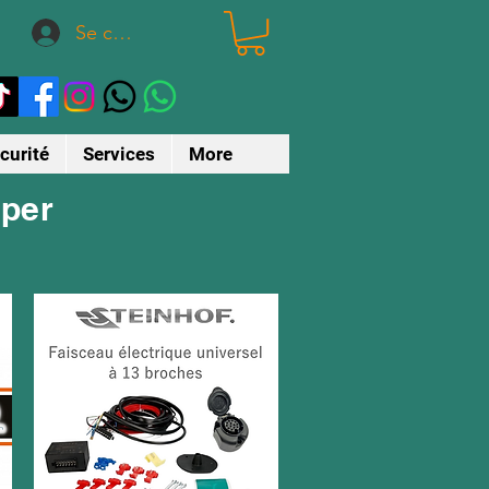
Se connecter
curité
Services
More
mper