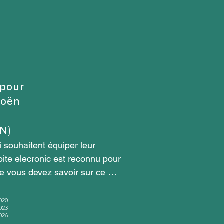
l
 pour
roën
N)
souhaitent équiper leur 
ite elecronic est reconnu pour 
e vous devez savoir sur ce 
020
023
026