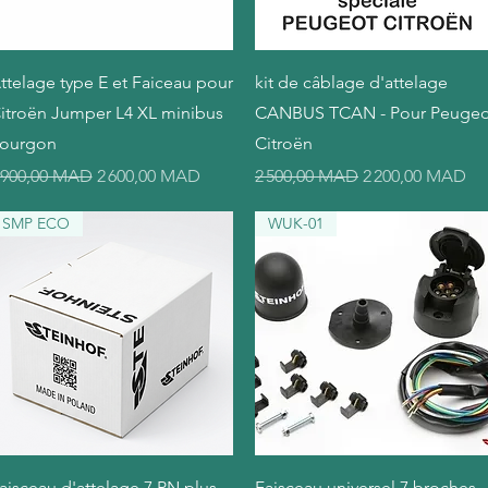
Aperçu rapide
Aperçu rapide
ttelage type E et Faiceau pour
kit de câblage d'attelage
itroën Jumper L4 XL minibus
CANBUS TCAN - Pour Peugeo
ourgon
Citroën
rix original
Prix promotionnel
Prix original
Prix promotionn
 900,00 MAD
2 600,00 MAD
2 500,00 MAD
2 200,00 MAD
SMP ECO
WUK-01
Aperçu rapide
Aperçu rapide
aisceau d'attelage 7 PN plus
Faisceau universel 7 broches